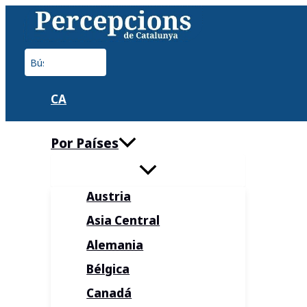
Ir
al
contenido
Buscar
por:
CA
Por Países
Austria
Asia Central
Alemania
Bélgica
Canadá