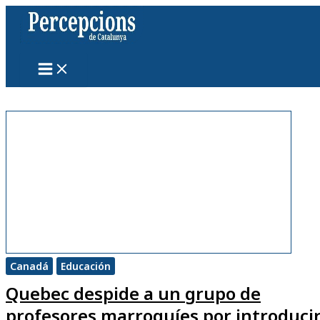
Ir
al
contenido
Canadá
Educación
Quebec despide a un grupo de
profesores marroquíes por introduci