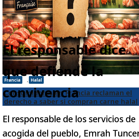
El responsable dice
que defiende la
Francia
Halal
,
convivencia
Consumidores en Francia reclaman el
derecho a saber si compran carne halal
El responsable de los servicios de
acogida del pueblo, Emrah Tunce