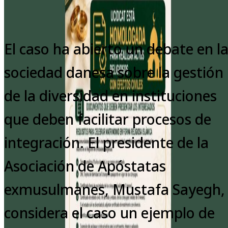
El caso ha abierto un debate en l
sociedad danesa sobre la gestión
de la diversidad en instituciones
que deben facilitar procesos de
integración. El presidente de la
Asociación de Apóstatas
exmusulmanes, Mustafa Sayegh,
considera el caso un ejemplo de