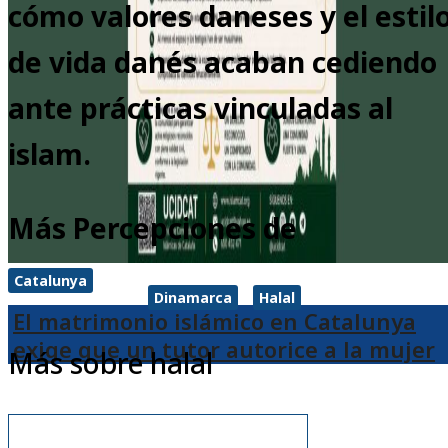
cómo valores daneses y el estil
de vida danés acaban cediendo
ante prácticas vinculadas al
islam.
Más Percepciones de
Catalunya
Dinamarca
Halal
El matrimonio islámico en Catalunya
exige que un tutor autorice a la mujer
Más sobre halal