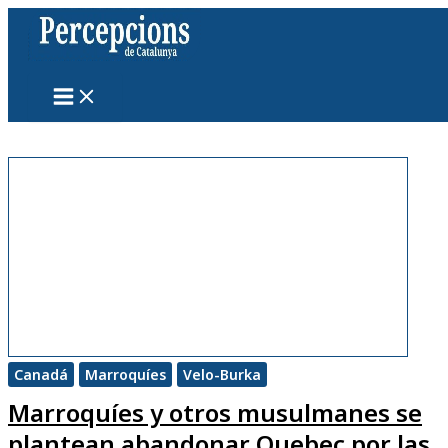
Ir
al
contenido
Canadá
Marroquíes
Velo-Burka
Marroquíes y otros musulmanes se
plantean abandonar Quebec por las