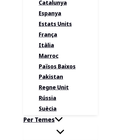
Catalunya
Espanya
Estats Units
França
Itàlia
Marroc
Països Baixos
Pakistan
Regne Unit
Rússia
Suècia
Per Temes