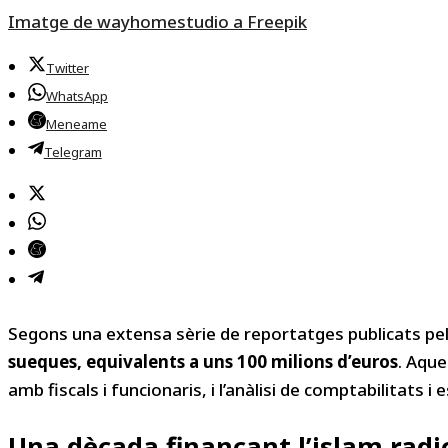
Imatge de wayhomestudio a Freepik
Twitter
WhatsApp
Meneame
Telegram
Segons una extensa sèrie de reportatges publicats pel
sueques, equivalents a uns 100 milions d’euros
. Aque
amb fiscals i funcionaris, i l’anàlisi de comptabilitats 
Una dècada finançant l’islam radic