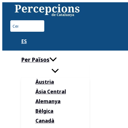
Vés
al
contingut
Cerca:
ES
Per Països
Àustria
Àsia Central
Alemanya
Bèlgica
Canadà