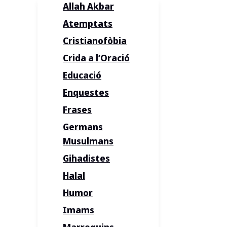
Allah Akbar
Atemptats
Cristianofòbia
Crida a l’Oració
Educació
Enquestes
Frases
Germans
Musulmans
Gihadistes
Halal
Humor
Imams