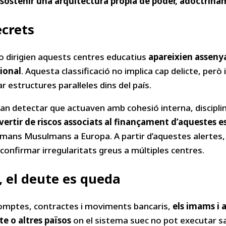
r sostenir una arquitectura pròpia de poder, adoctrina
ecrets
o dirigien aquests centres educatius
apareixien assenya
cional
. Aquesta classificació no implica cap delicte, però 
 estructures paral·leles dins del país.
 van detectar que actuaven amb cohesió interna, disciplin
vertir de riscos associats al finançament d’aquestes e
ans Musulmans a Europa. A partir d’aquestes alertes, di
onfirmar irregularitats greus a múltiples centres.
 el deute es queda
comptes, contractes i moviments bancaris,
els imams i 
te o altres països
on el sistema suec no pot executar san