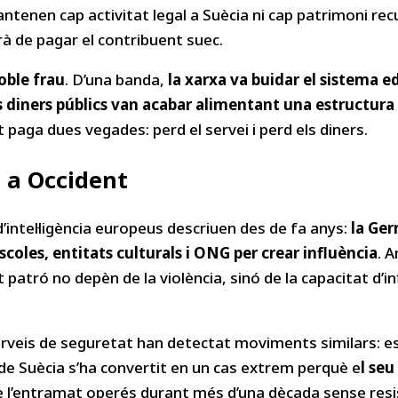
ntenen cap activitat legal a Suècia ni cap patrimoni re
rà de pagar el contribuent suec.
oble frau
. D’una banda,
la xarxa va buidar el sistema ed
 diners públics van acabar alimentant una estructura
t paga dues vegades: perd el servei i perd els diners.
 a Occident
’intel·ligència europeus descriuen des de fa anys:
la Ge
escoles, entitats culturals i ONG per crear influència
. 
tró no depèn de la violència, sinó de la capacitat d’infil
serveis de seguretat han detectat moviments similars: e
 de Suècia s’ha convertit en un cas extrem perquè e
l se
 l’entramat operés durant més d’una dècada sense resis