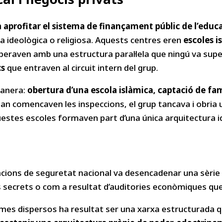
 aprofitar el sistema de finançament públic de l’educ
a ideològica o religiosa. Aquests centres eren
escoles i
peraven amb una estructura paral·lela que ningú va super
cs
que entraven al circuit intern del grup.
manera:
obertura d’una escola islàmica, captació de fa
n comencaven les inspeccions, el grup tancava i obria u
estes escoles formaven part d’una única arquitectura i
acions de seguretat nacional va desencadenar una sèrie
is secrets o com a resultat d’auditories econòmiques que
mes dispersos ha resultat ser una xarxa estructurada q