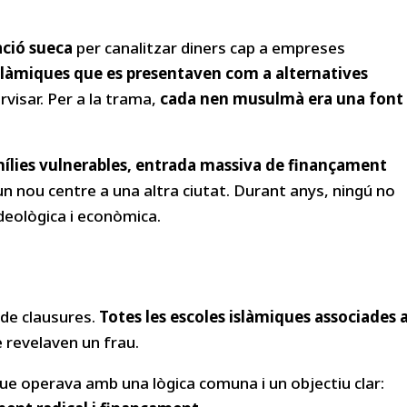
ació sueca
per canalitzar diners cap a empreses
slàmiques que es presentaven com a alternatives
visar. Per a la trama,
cada nen musulmà era una font
mílies vulnerables, entrada massiva de finançament
n nou centre a una altra ciutat. Durant anys, ningú no
deològica i econòmica.
 de clausures.
Totes les escoles islàmiques associades 
 revelaven un frau.
ue operava amb una lògica comuna i un objectiu clar: