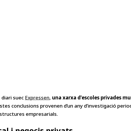
 diari suec
Expressen
,
una xarxa d’escoles privades mu
stes conclusions provenen d’un any d’investigació period
i estructures empresarials.
al i negocis privats