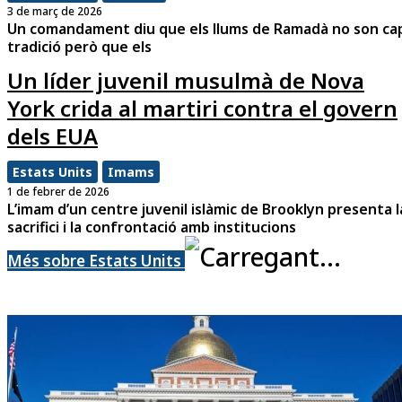
3 de març de 2026
Un comandament diu que els llums de Ramadà no son ca
tradició però que els
Un líder juvenil musulmà de Nova
York crida al martiri contra el govern
dels EUA
Estats Units
Imams
1 de febrer de 2026
L’imam d’un centre juvenil islàmic de Brooklyn presenta l
sacrifici i la confrontació amb institucions
Més sobre Estats Units