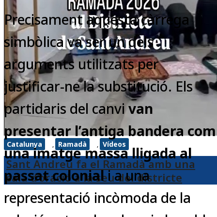
Precisament aquesta càrrega
simbòlica va ser un dels
arguments utilitzats per
justificar-ne la substitució. Els
partidaris del canvi
van
presentar l’antiga bandera com
Catalunya
Ramadà
Vídeos
,
,
una imatge massa lligada al
Sant Andreu fa el Ramadà amb una
passat colonial
i a una
sala d’oració a la seu del districte
representació incòmoda de la