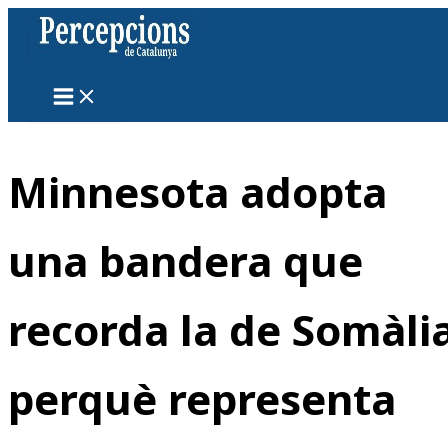
Vés
al
contingut
Minnesota adopta
una bandera que
recorda la de Somàli
perquè representa