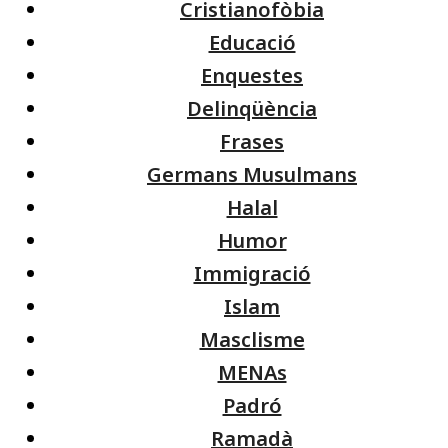
Cristianofòbia
Educació
Enquestes
Delinqüència
Frases
Germans Musulmans
Halal
Humor
Immigració
Islam
Masclisme
MENAs
Padró
Ramadà