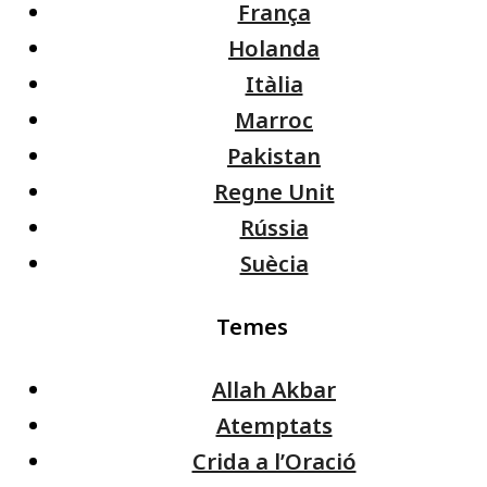
França
Holanda
Itàlia
Marroc
Pakistan
Regne Unit
Rússia
Suècia
Temes
Allah Akbar
Atemptats
Crida a l’Oració