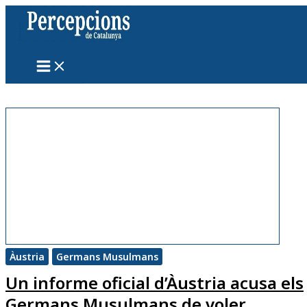
Vés
al
contingut
Àustria
Germans Musulmans
Un informe oficial d’Àustria acusa els
Germans Musulmans de voler