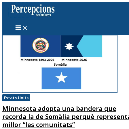
Vés
al
contingut
Estats Units
Minnesota adopta una bandera que
recorda la de Somàlia perquè represent
millor “les comunitats”