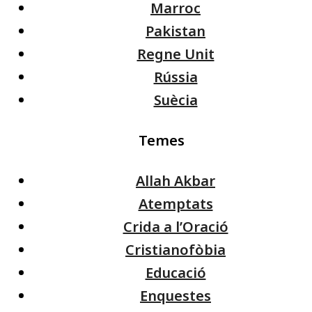
Marroc
Pakistan
Regne Unit
Rússia
Suècia
Temes
Allah Akbar
Atemptats
Crida a l’Oració
Cristianofòbia
Educació
Enquestes