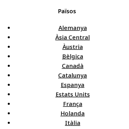
Països
Alemanya
Àsia Central
Àustria
Bèlgica
Canadà
Catalunya
Espanya
Estats Units
França
Holanda
Itàlia