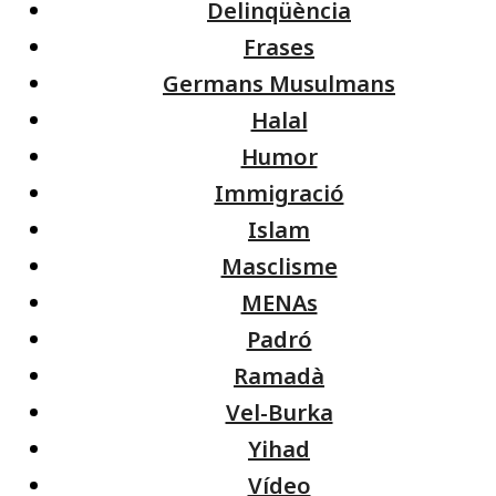
Delinqüència
Frases
Germans Musulmans
Halal
Humor
Immigració
Islam
Masclisme
MENAs
Padró
Ramadà
Vel-Burka
Yihad
Vídeo