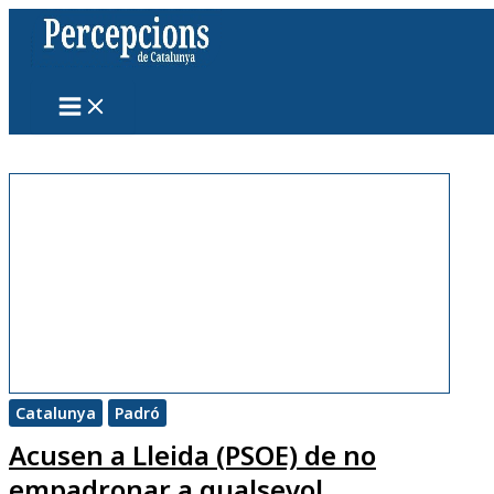
Vés
al
contingut
Catalunya
Padró
Acusen a Lleida (PSOE) de no
empadronar a qualsevol