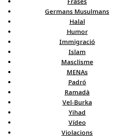
Frases
Germans Musulmans
Halal
Humor
Immigració
Islam
Masclisme
MENAs
Padró
Ramadà
Vel-Burka
Yihad
Vídeo
Violacions