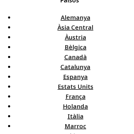
Països
Alemanya
Àsia Central
Àustria
Bèlgica
Canadà
Catalunya
Espanya
Estats Units
França
Holanda
Itàlia
Marroc