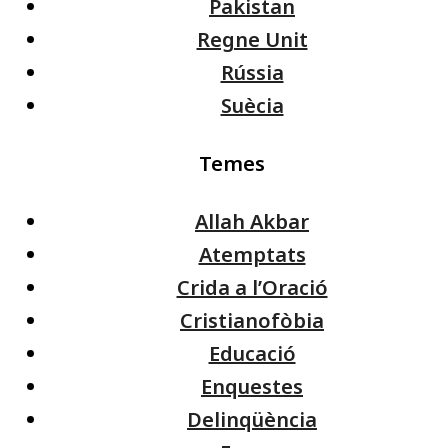
Pakistan
Regne Unit
Rússia
Suècia
Temes
Allah Akbar
Atemptats
Crida a l’Oració
Cristianofòbia
Educació
Enquestes
Delinqüència