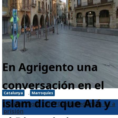
En Agrigento una
conversación en el
Catalunya
Marroquíes
,
islam dice que Alá y
Un marroquí con 70 antecedentes va a
prisión