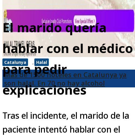
El marido quería
hablar con el médico
Catalunya
Halal
,
para pedir
Más de 1500 hoteles en Catalunya ya
son halal. En 70 no hay alcohol
explicaciones
Tras el incidente, el marido de la
paciente intentó hablar con el