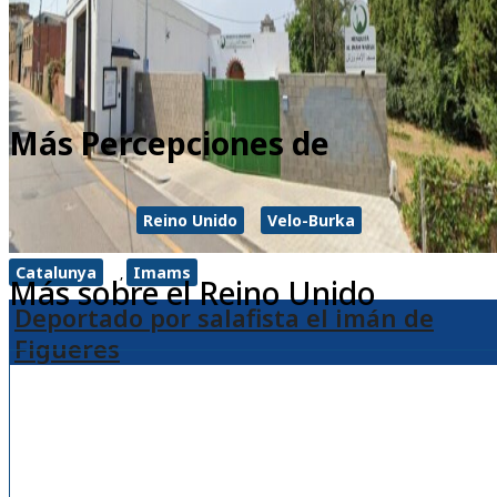
Más Percepciones de
Reino Unido
Velo-Burka
Catalunya
Imams
,
Más sobre el Reino Unido
Deportado por salafista el imán de
Figueres