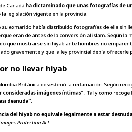
a de Canadá
ha dictaminado que unas fotografías de un
 la legislación vigente en la provincia.
 su exmarido había distribuido fotografías de ella sin ll
rque eran de antes de la conversión al islam. Según la m
ado que mostrarse sin hiyab ante hombres no emparenta
ado gravemente y que la ley provincial debía ofrecerle 
por no llevar hiyab
a Columbia Británica desestimó la reclamación. Según rec
ser consideradas imágenes íntimas
" . Tal y como recoge l
casi desnuda”
.
ncia del hiyab no equivale legalmente a estar desnud
Images Protection Act
.