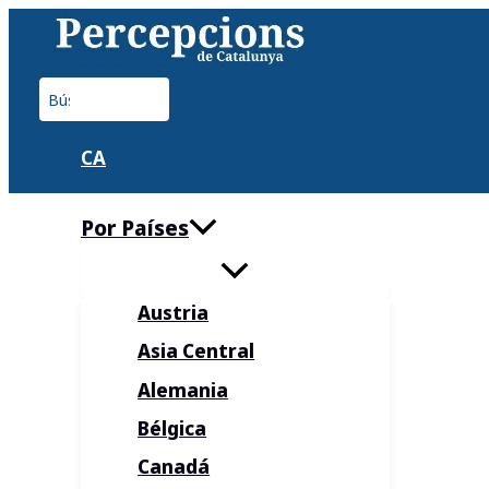
Ir
al
contenido
Buscar
por:
CA
Por Países
Austria
Asia Central
Alemania
Bélgica
Canadá