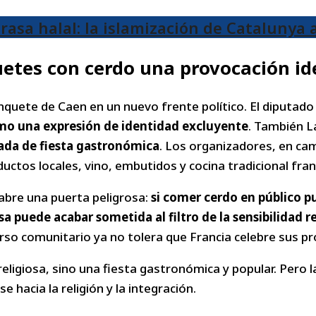
asa halal: la islamización de Catalunya 
uetes con cerdo una provocación id
nquete de Caen en un nuevo frente político. El diputado
omo una expresión de identidad excluyente
. También L
zada de fiesta gastronómica
. Los organizadores, en cam
uctos locales, vino, embutidos y cocina tradicional fra
bre una puerta peligrosa:
si comer cerdo en público p
 puede acabar sometida al filtro de la sensibilidad re
urso comunitario ya no tolera que Francia celebre sus pr
eligiosa, sino una fiesta gastronómica y popular. Pero l
 hacia la religión y la integración.