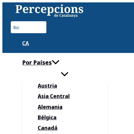
Ir
al
contenido
Buscar
por:
CA
Por Países
Austria
Asia Central
Alemania
Bélgica
Canadá