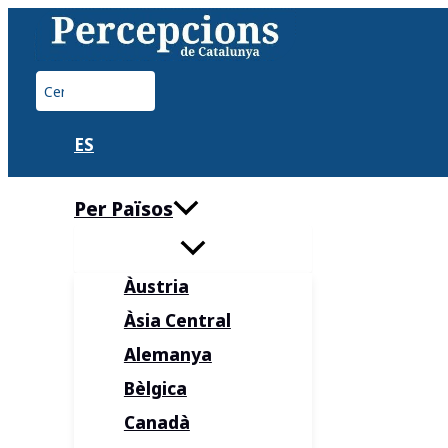
Vés
al
contingut
Cerca:
ES
Per Països
Àustria
Àsia Central
Alemanya
Bèlgica
Canadà