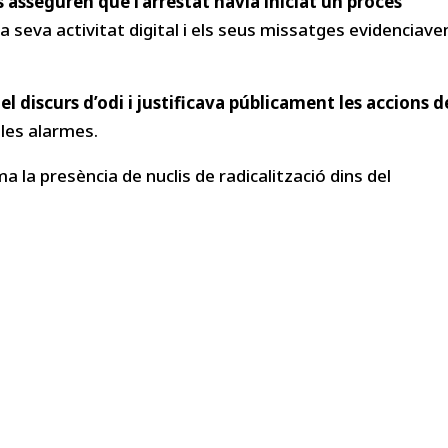
s asseguren que l’arrestat havia iniciat un procés
seva activitat digital i els seus missatges evidenciave
l discurs d’odi i justificava públicament les accions d
 les alarmes.
a la presència de nuclis de radicalització dins del