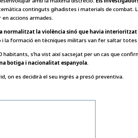
a desenvolupar amb la màxima discreció.
Els investigador
emàtica continguts gihadistes i materials de combat. La 
ar en accions armades.
normalitzat la violència sinó que havia interioritzat e
 i la formació en tècniques militars van fer saltar totes
 habitants, s’ha vist així sacsejat per un cas que confirm
na botiga i nacionalitat espanyola
.
id, on es decidirà el seu ingrés a presó preventiva.