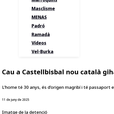
Masclisme
MENAS
Padró
Ramadà
Vídeos
Vel-Burka
Cau a Castellbisbal nou català gi
L’home té 30 anys, és d’origen magribí i té passaport es
11 de juny de 2025
Imatge de la detenció