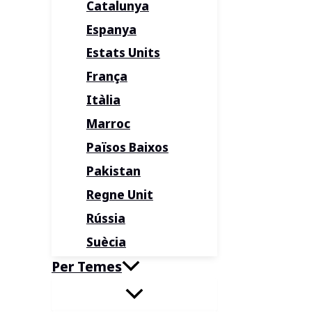
Catalunya
Espanya
Estats Units
França
Itàlia
Marroc
Països Baixos
Pakistan
Regne Unit
Rússia
Suècia
Per Temes