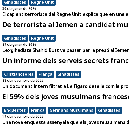
Gihadistes
Regne Unit
30 de gener de 2026
El cap antiterrorista del Regne Unit explica que en una e
De terrorista al Iemen a candidat mu
Gihadistes
Regne Unit
29 de gener de 2026
L’exgihadista Shahid Butt va passar per la presó al Ieme
Un informe dels serveis secrets franc
Cristianofòbia
França
Gihadistes
28 de novembre de 2025
Un document intern filtrat a Le Figaro detalla com la pr
El 59% dels joves musulmans frances
Enquestes
França
Germans Musulmans
Gihadistes
19 de novembre de 2025
Una nova enquesta assenyala que els joves musulmans d