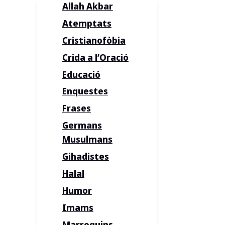
Allah Akbar
Atemptats
Cristianofòbia
Crida a l’Oració
Educació
Enquestes
Frases
Germans
Musulmans
Gihadistes
Halal
Humor
Imams
Marroquins