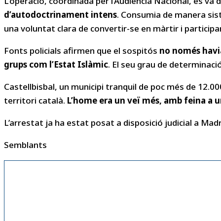
L’operació, coordinada per l’Audiència Nacional, es v
d’autodoctrinament intens
. Consumia de manera sist
una voluntat clara de convertir-se en màrtir i particip
Fonts policials afirmen que el sospitós
no només havia 
grups com l’Estat Islàmic
. El seu grau de determinació
Castellbisbal, un municipi tranquil de poc més de 12.000
territori català.
L’home era un veï més, amb feina a u
L’arrestat ja ha estat posat a disposició judicial a Madr
Semblants