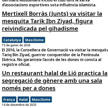
Germans Musulmans inclou el club dins la xarxa
d’associacions esportives sota influència islamista.
Mertixell Borràs (Junts) va visitar la
mesquita Tarik Ibn Ziyad, figura
reivindicada pel gihadisme
Catalunya
Masclisme
15 de gener de 2026
El 2016, la Consellera de Governació va visitar la mesquit
Tariq Bin Ziyad, guerrer conqueridor de la Península
Ibèrica. No garanteix l’accés de les dones ni consta al
registre oficial.
Un restaurant halal de Lió practica la
segregació de gènere amb una sala
només per a dones
França
Halal
Masclisme
14 de desembre de 2025