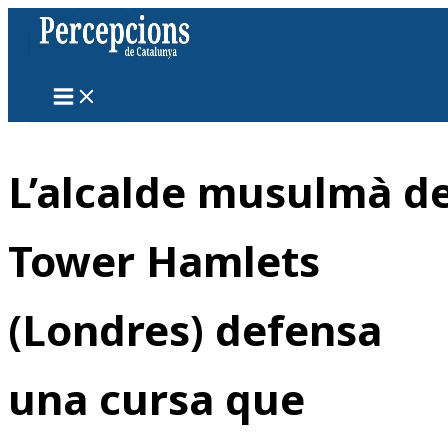
Vés
al
contingut
L’alcalde musulmà d
Tower Hamlets
(Londres) defensa
una cursa que