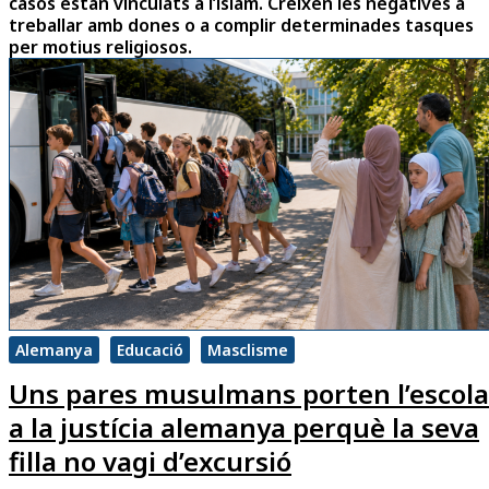
casos estan vinculats a l’islam. Creixen les negatives a
treballar amb dones o a complir determinades tasques
per motius religiosos.
Alemanya
Educació
Masclisme
Uns pares musulmans porten l’escola
a la justícia alemanya perquè la seva
filla no vagi d’excursió