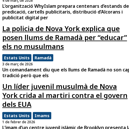
4 de març de 2026
L’organització WhyIslam prepara centenars d’estands de
predicació, cartells publicitaris, distribució d’Alcorans i
publicitat digital per
La policia de Nova York explica que
posen llums de Ramadà per “educar”
els no musulmans
Estats Units
Ramadà
3 de març de 2026
Un comandament diu que els llums de Ramadà no son ca
tradició però que els
Un líder juvenil musulmà de Nova
York crida al martiri contra el govern
dels EUA
Estats Units
Imams
1 de febrer de 2026
L’imam d’un centre juvenil islàmic de Brooklyn presenta l