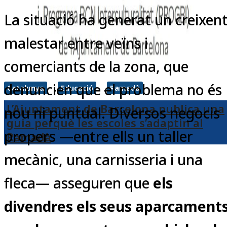
La situació ha generat un creixen
malestar entre veïns i
comerciants de la zona, que
denuncien que el problema no és
Catalunya
Educació
Ramadà
,
,
L’Ajuntament de Barcelona publica una
nou ni puntual. Diversos negocis
guia perquè les escoles s’adaptin al
propers —entre ells un taller
Ramadà
mecànic, una carnisseria i una
fleca— asseguren que
els
divendres els seus aparcament