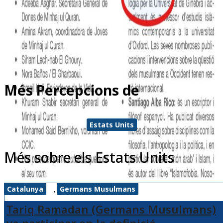
Més Percepcions de
Estats Units
Més sobre els Estats Units
Catalunya
Germans Musulmans
,
Tariq Ramadan (Germans Musulmans)
va participar en la definició