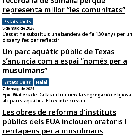
recorda la de Somàlia perquè
representa millor “les comunitats”
Estats Units
8 de maig de 2026
L’estat ha substituit una bandera de fa 130 anys per un
disseny fet per reflectir
Un parc aquàtic públic de Texas
s’anuncia com a espai “només per a
musulmans”
Estats Units
Halal
7 de maig de 2026
Epic Waters de Dallas introdueix la segregació religiosa
als parcs aquàtics. El recinte crea un
Les obres de reforma d’instituts
públics dels EUA inclouen oratoris i
rentapeus per a musulmans