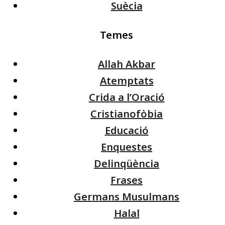
Suècia
Temes
Allah Akbar
Atemptats
Crida a l’Oració
Cristianofòbia
Educació
Enquestes
Delinqüència
Frases
Germans Musulmans
Halal