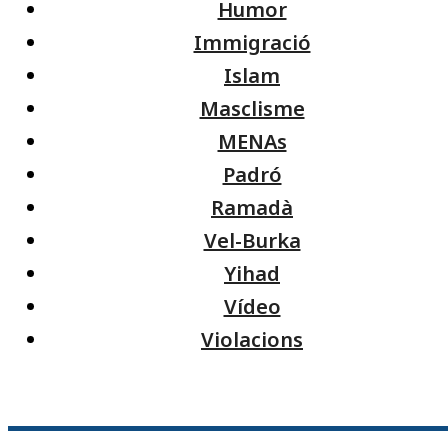
Humor
Immigració
Islam
Masclisme
MENAs
Padró
Ramadà
Vel-Burka
Yihad
Vídeo
Violacions