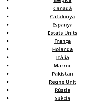
Bèlgica
Canadà
Catalunya
Espanya
Estats Units
França
Holanda
Itàlia
Marroc
Pakistan
Regne Unit
Rússia
Suècia