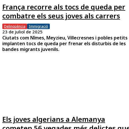
França recorre als tocs de queda per
combatre els seus joves als carrers
Delinqüència
Immigració
23 de juliol de 2025
Ciutats com Nîmes, Meyzieu, Villecresnes i pobles petits
implanten tocs de queda per frenar els disturbis de les
bandes migrants juvenils.
Els joves algerians a Alemanya
cometen 56 vegades més delictes qu