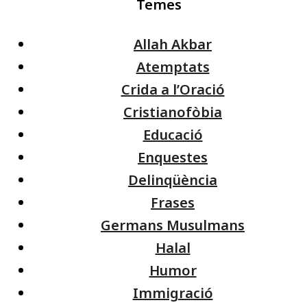
Temes
Allah Akbar
Atemptats
Crida a l’Oració
Cristianofòbia
Educació
Enquestes
Delinqüència
Frases
Germans Musulmans
Halal
Humor
Immigració