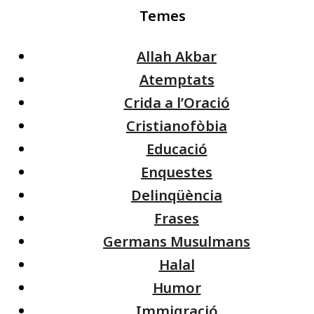
Temes
Allah Akbar
Atemptats
Crida a l’Oració
Cristianofòbia
Educació
Enquestes
Delinqüència
Frases
Germans Musulmans
Halal
Humor
Immigració