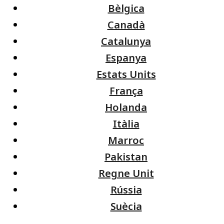
Bèlgica
Canadà
Catalunya
Espanya
Estats Units
França
Holanda
Itàlia
Marroc
Pakistan
Regne Unit
Rússia
Suècia