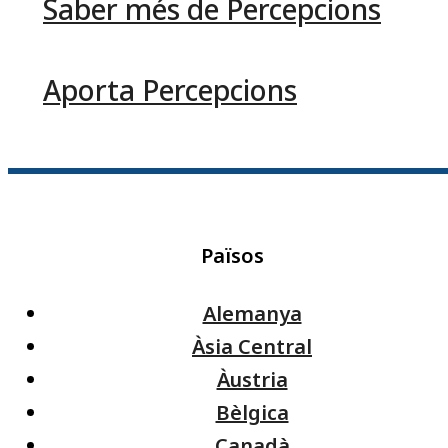
Saber més de Percepcions
Aporta Percepcions
Països
Alemanya
Àsia Central
Àustria
Bèlgica
Canadà