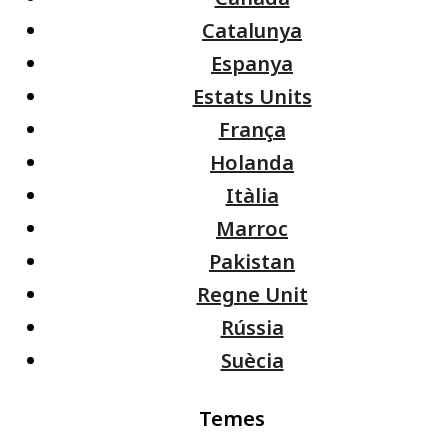
Catalunya
Espanya
Estats Units
França
Holanda
Itàlia
Marroc
Pakistan
Regne Unit
Rússia
Suècia
Temes