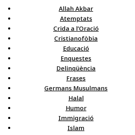
Allah Akbar
Atemptats
Crida a l’Oració
Cristianofòbia
Educació
Enquestes
Delinqüència
Frases
Germans Musulmans
Halal
Humor
Immigració
Islam